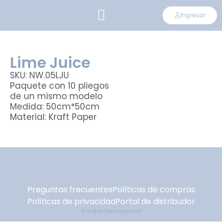
Ingresar
CONVIÉRTETE EN DISTRIBUIDOR
Lime Juice
SKU: NW.05LJU
Paquete con 10 pliegos
de un mismo modelo
Medida: 50cm*50cm
Material: Kraft Paper
Preguntas frecuentes
Políticas de compras
Políticas de privacidad
Portal de distribudor
Ennoble Development