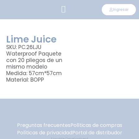
Ingresar
CONVIÉRTETE EN DISTRIBUIDOR
Lime Juice
SKU: PC.26LJU
Waterproof Paquete
con 20 pliegos de un
mismo modelo
Medida: 57cm*57cm
Material: BOPP
Preguntas frecuentes
Políticas de compras
Políticas de privacidad
Portal de distribudor
Ennoble Development