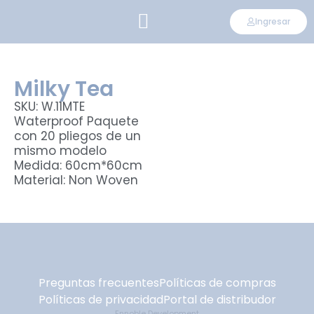
Ingresar
CONVIÉRTETE EN DISTRIBUIDOR
Milky Tea
SKU: W.11MTE
Waterproof Paquete
con 20 pliegos de un
mismo modelo
Medida: 60cm*60cm
Material: Non Woven
Preguntas frecuentes
Políticas de compras
Políticas de privacidad
Portal de distribudor
Ennoble Development