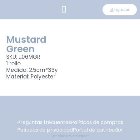
Ingresar
CONVIÉRTETE EN DISTRIBUIDOR
Mustard
Green
SKU: L.06MGR
1 rollo
Medida: 2.5cm*33y
Material: Polyester
Preguntas frecuentes
Políticas de compras
Políticas de privacidad
Portal de distribudor
Ennoble Development