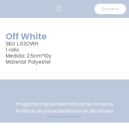
Ingresar
CONVIÉRTETE EN DISTRIBUIDOR
Off White
SKU: L.03OWH
1 rollo
Medida: 2.5cm*10y
Material: Polyester
Preguntas frecuentes
Políticas de compras
Políticas de privacidad
Portal de distribudor
Ennoble Development