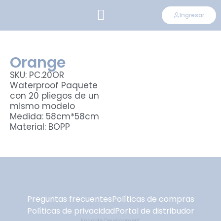
Ingresar
CONVIÉRTETE EN DISTRIBUIDOR
Orange
SKU: PC.20OR
Waterproof Paquete
con 20 pliegos de un
mismo modelo
Medida: 58cm*58cm
Material: BOPP
Preguntas frecuentes
Políticas de compras
Políticas de privacidad
Portal de distribudor
Ennoble Development