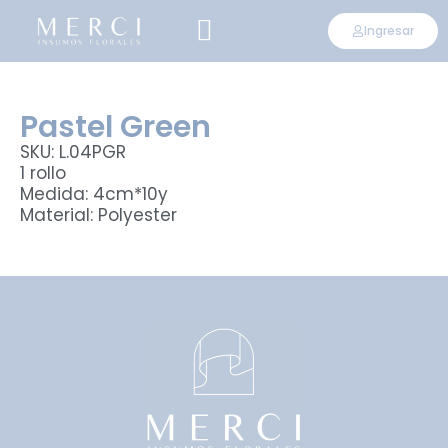
Ingresar
CONVIÉRTETE EN DISTRIBUIDOR
Pastel Green
SKU: L.04PGR
1 rollo
Medida: 4cm*10y
Material: Polyester