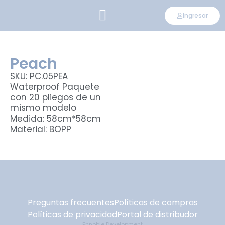
Ingresar
CONVIÉRTETE EN DISTRIBUIDOR
Peach
SKU: PC.05PEA
Waterproof Paquete
con 20 pliegos de un
mismo modelo
Medida: 58cm*58cm
Material: BOPP
Preguntas frecuentes
Políticas de compras
Políticas de privacidad
Portal de distribudor
Ennoble Development