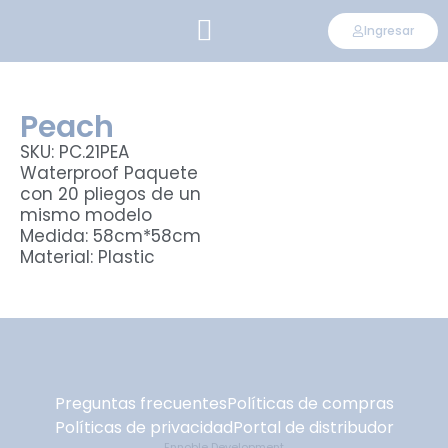
Ingresar
CONVIÉRTETE EN DISTRIBUIDOR
Peach
SKU: PC.21PEA
Waterproof Paquete
con 20 pliegos de un
mismo modelo
Medida: 58cm*58cm
Material: Plastic
Preguntas frecuentes
Políticas de compras
Políticas de privacidad
Portal de distribudor
Ennoble Development