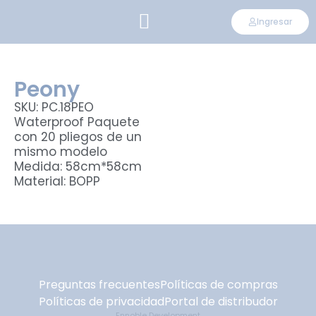
Ingresar
CONVIÉRTETE EN DISTRIBUIDOR
Peony
SKU: PC.18PEO
Waterproof Paquete
con 20 pliegos de un
mismo modelo
Medida: 58cm*58cm
Material: BOPP
Preguntas frecuentes
Políticas de compras
Políticas de privacidad
Portal de distribudor
Ennoble Development