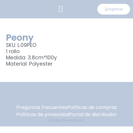
Ingresar
CONVIÉRTETE EN DISTRIBUIDOR
Peony
SKU: L.09PEO
1 rollo
Medida: 3.8cm*100y
Material: Polyester
Preguntas frecuentes
Políticas de compras
Políticas de privacidad
Portal de distribudor
Ennoble Development