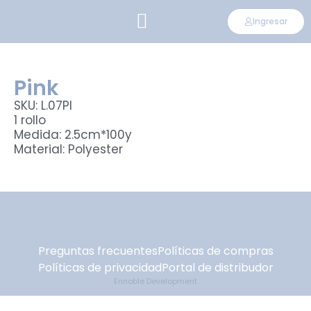
Ingresar
CONVIÉRTETE EN DISTRIBUIDOR
Pink
SKU: L.07PI
1 rollo
Medida: 2.5cm*100y
Material: Polyester
Preguntas frecuentes
Políticas de compras
Políticas de privacidad
Portal de distribudor
Ennoble Development