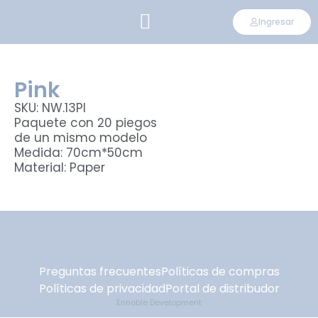
Ingresar
CONVIÉRTETE EN DISTRIBUIDOR
Pink
SKU: NW.13PI
Paquete con 20 piegos
de un mismo modelo
Medida: 70cm*50cm
Material: Paper
Preguntas frecuentes
Políticas de compras
Políticas de privacidad
Portal de distribudor
Ennoble Development