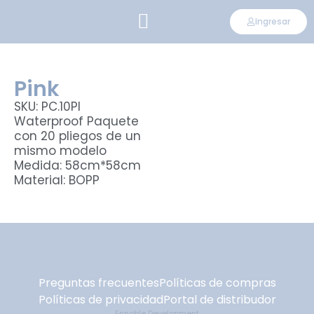
Ingresar
CONVIÉRTETE EN DISTRIBUIDOR
Pink
SKU: PC.10PI
Waterproof Paquete
con 20 pliegos de un
mismo modelo
Medida: 58cm*58cm
Material: BOPP
Preguntas frecuentes
Políticas de compras
Políticas de privacidad
Portal de distribudor
Ennoble Development