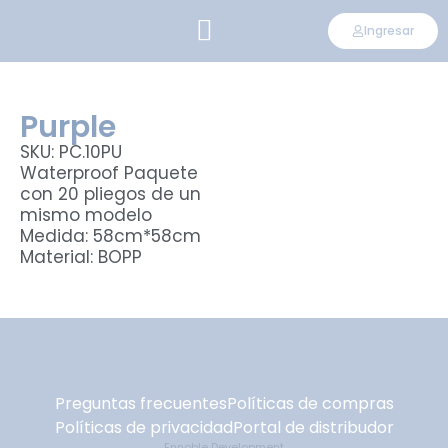
Ingresar
CONVIÉRTETE EN DISTRIBUIDOR
Purple
SKU: PC.10PU
Waterproof Paquete
con 20 pliegos de un
mismo modelo
Medida: 58cm*58cm
Material: BOPP
Preguntas frecuentes
Políticas de compras
Políticas de privacidad
Portal de distribudor
Ennoble Development