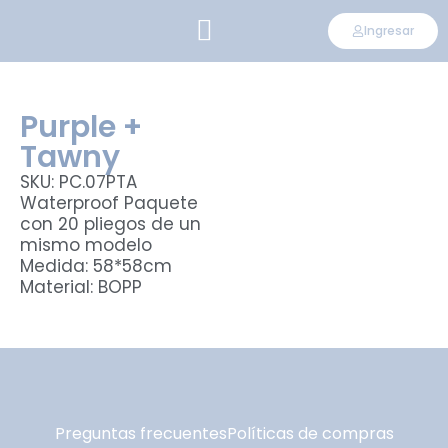
Ingresar
CONVIÉRTETE EN DISTRIBUIDOR
Purple +
Tawny
SKU: PC.07PTA
Waterproof Paquete
con 20 pliegos de un
mismo modelo
Medida: 58*58cm
Material: BOPP
Preguntas frecuentes
Políticas de compras