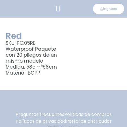
Ingresar
CONVIÉRTETE EN DISTRIBUIDOR
Red
SKU: PC.05RE
Waterproof Paquete
con 20 pliegos de un
mismo modelo
Medida: 58cm*58cm
Material: BOPP
Preguntas frecuentes
Políticas de compras
Políticas de privacidad
Portal de distribudor
Ennoble Development