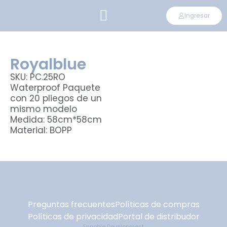
Ingresar
CONVIÉRTETE EN DISTRIBUIDOR
Royalblue
SKU: PC.25RO
Waterproof Paquete
con 20 pliegos de un
mismo modelo
Medida: 58cm*58cm
Material: BOPP
Preguntas frecuentes
Políticas de compras
Políticas de privacidad
Portal de distribudor
Ennoble Development