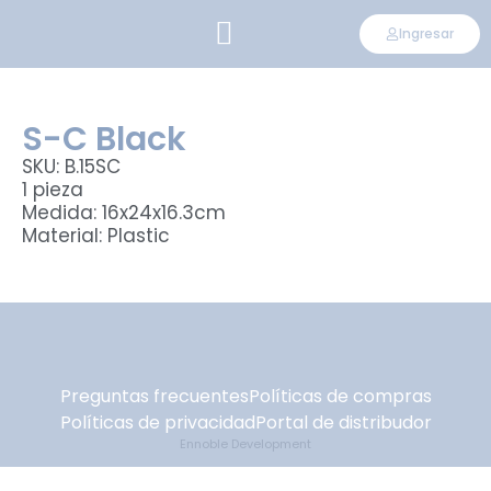
Ingresar
CONVIÉRTETE EN DISTRIBUIDOR
S-C Black
SKU: B.15SC
1 pieza
Medida: 16x24x16.3cm
Material: Plastic
Preguntas frecuentes
Políticas de compras
Políticas de privacidad
Portal de distribudor
Ennoble Development