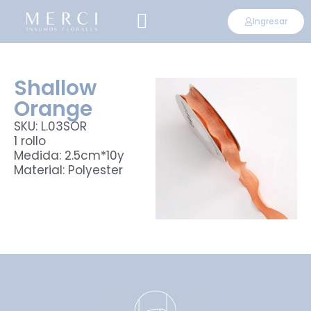
Ingresar
CONVIÉRTETE EN DISTRIBUIDOR
Shallow
Orange
SKU: L.03SOR
1 rollo
Medida: 2.5cm*10y
Material: Polyester