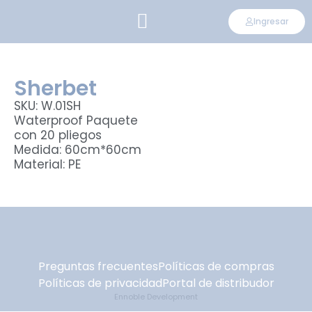
Ingresar
CONVIÉRTETE EN DISTRIBUIDOR
Sherbet
SKU: W.01SH
Waterproof Paquete
con 20 pliegos
Medida: 60cm*60cm
Material: PE
Preguntas frecuentes
Políticas de compras
Políticas de privacidad
Portal de distribudor
Ennoble Development