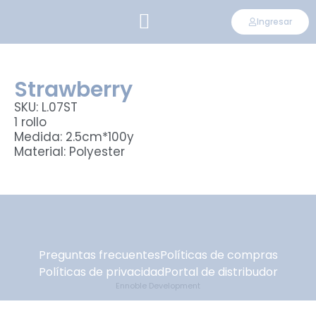
Ingresar
CONVIÉRTETE EN DISTRIBUIDOR
Strawberry
SKU: L.07ST
1 rollo
Medida: 2.5cm*100y
Material: Polyester
Preguntas frecuentes
Políticas de compras
Políticas de privacidad
Portal de distribudor
Ennoble Development