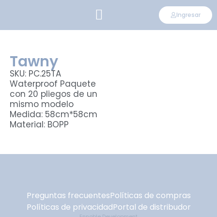
Ingresar
CONVIÉRTETE EN DISTRIBUIDOR
Tawny
SKU: PC.25TA
Waterproof Paquete
con 20 pliegos de un
mismo modelo
Medida: 58cm*58cm
Material: BOPP
Preguntas frecuentes
Políticas de compras
Políticas de privacidad
Portal de distribudor
Ennoble Development