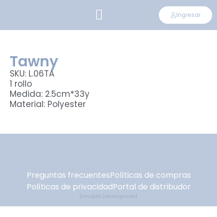
Ingresar
CONVIÉRTETE EN DISTRIBUIDOR
Tawny
SKU: L.06TA
1 rollo
Medida: 2.5cm*33y
Material: Polyester
Preguntas frecuentes
Políticas de compras
Políticas de privacidad
Portal de distribudor
Ennoble Development