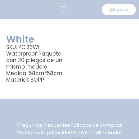
Ingresar
CONVIÉRTETE EN DISTRIBUIDOR
White
SKU: PC.23WH
Waterproof Paquete
con 20 pliegos de un
mismo modelo
Medida: 58cm*58cm
Material: BOPP
Preguntas frecuentes
Políticas de compras
Políticas de privacidad
Portal de distribudor
Ennoble Development