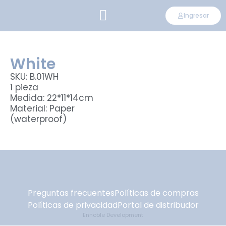
Ingresar
CONVIÉRTETE EN DISTRIBUIDOR
White
SKU: B.01WH
1 pieza
Medida: 22*11*14cm
Material: Paper
(waterproof)
Preguntas frecuentes
Políticas de compras
Políticas de privacidad
Portal de distribudor
Ennoble Development