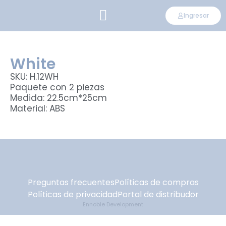
Ingresar
CONVIÉRTETE EN DISTRIBUIDOR
White
SKU: H.12WH
Paquete con 2 piezas
Medida: 22.5cm*25cm
Material: ABS
Preguntas frecuentes
Políticas de compras
Políticas de privacidad
Portal de distribudor
Ennoble Development