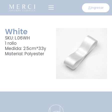
Ingresar
White
SKU: L.06WH
1 rollo
Medida: 2.5cm*33y
Material: Polyester