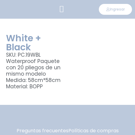
Ingresar
CONVIÉRTETE EN DISTRIBUIDOR
White +
Black
SKU: PC.19WBL
Waterproof Paquete
con 20 pliegos de un
mismo modelo
Medida: 58cm*58cm
Material: BOPP
Preguntas frecuentes
Políticas de compras