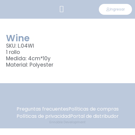
Ingresar
CONVIÉRTETE EN DISTRIBUIDOR
Wine
SKU: L.04WI
1 rollo
Medida: 4cm*10y
Material: Polyester
Preguntas frecuentes
Políticas de compras
Políticas de privacidad
Portal de distribudor
Ennoble Development