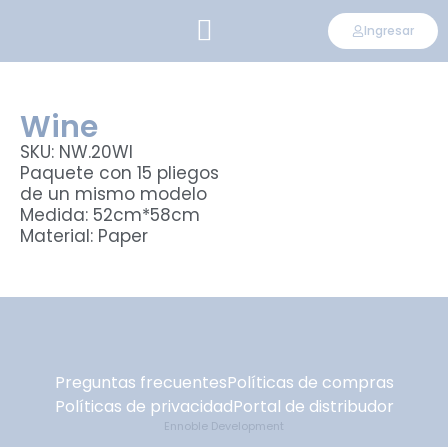
Ingresar
CONVIÉRTETE EN DISTRIBUIDOR
Wine
SKU: NW.20WI
Paquete con 15 pliegos
de un mismo modelo
Medida: 52cm*58cm
Material: Paper
Preguntas frecuentes
Políticas de compras
Políticas de privacidad
Portal de distribudor
Ennoble Development