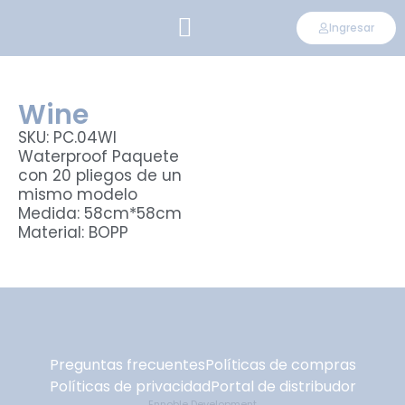
Ingresar
CONVIÉRTETE EN DISTRIBUIDOR
Wine
SKU: PC.04WI
Waterproof Paquete
con 20 pliegos de un
mismo modelo
Medida: 58cm*58cm
Material: BOPP
Preguntas frecuentes
Políticas de compras
Políticas de privacidad
Portal de distribudor
Ennoble Development