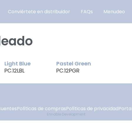
Conviértete en distribuidor
FAQs
Menudeo
leado
Light Blue
Pastel Green
PC.12LBL
PC.12PGR
cuentes
Políticas de compras
Políticas de privacidad
Portal
Ennoble Development