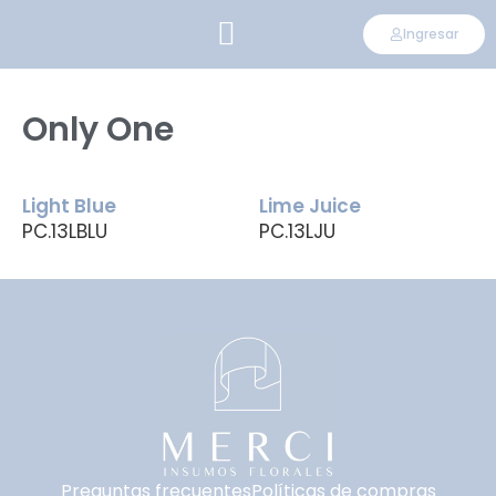
Ingresar
CONVIÉRTETE EN DISTRIBUIDOR
Only One
Light Blue
Lime Juice
PC.13LBLU
PC.13LJU
Preguntas frecuentes
Políticas de compras