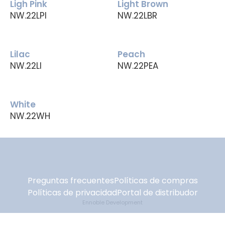
Ligh Pink
Light Brown
NW.22LPI
NW.22LBR
Lilac
Peach
NW.22LI
NW.22PEA
White
NW.22WH
Preguntas frecuentes
Políticas de compras
Políticas de privacidad
Portal de distribudor
Ennoble Development