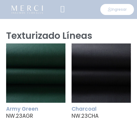
Ingresar
CONVIÉRTETE EN DISTRIBUIDOR
Texturizado Líneas
Army Green
Charcoal
NW.23AGR
NW.23CHA