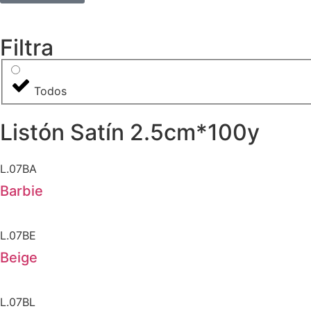
Filtra
Todos
Listón Satín 2.5cm*100y
L.07BA
Barbie
L.07BE
Beige
L.07BL